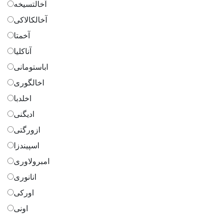
آخالتسیخه
آخالکالاکی
آخمتا
آناکلیا
اباستومانی
اخالگوری
اخلدبا
ادیگنی
ازورگتی
اسپیندزا
امبرولاوری
انانوری
اورکی
اونی