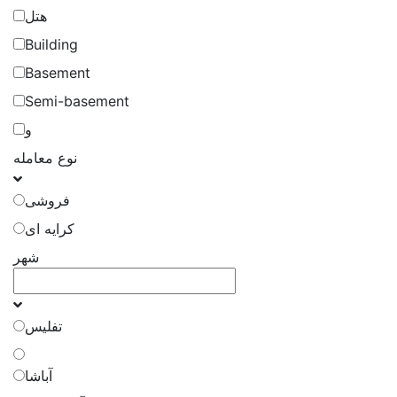
هتل
Building
Basement
Semi-basement
و
نوع معامله
فروشی
کرایه ای
شهر
تفلیس
آباشا