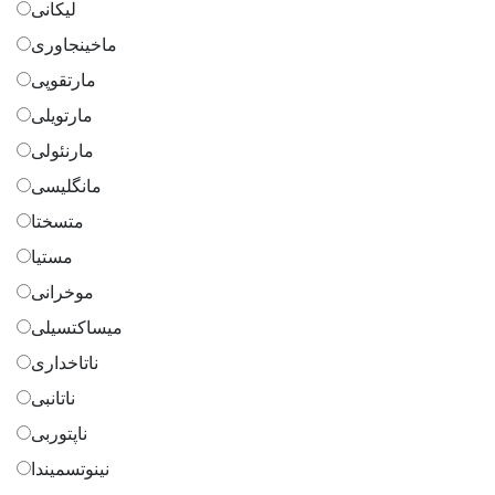
لیکانی
ماخینجاوری
مارتقوپی
مارتویلی
مارنئولی
مانگلیسی
متسختا
مستیا
موخرانی
میساکتسیلی
ناتاخداری
ناتانبی
ناپتوربی
نینوتسمیندا