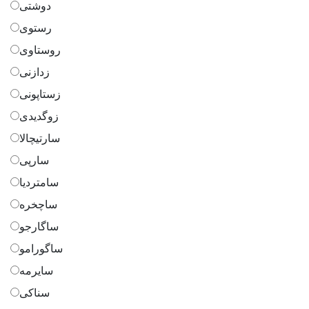
دوشتی
رستوی
روستاوی
زدازنی
زستاپونی
زوگدیدی
سارتیچالا
سارپی
سامتردیا
ساچخره
ساگارجو
ساگورامو
سایرمه
سناکی