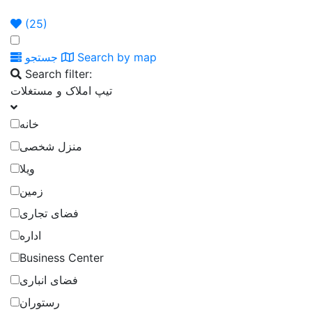
ما
ما
اگهی
اصلی
(
25
)
Search by map
جستجو
Search filter:
تیپ املاک و مستغلات
خانه
منزل شخصی
ویلا
زمین
فضای تجاری
اداره
Business Center
فضای انباری
رستوران