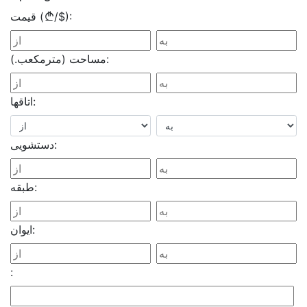
):
$
/
قیمت (
مساحت (مترمکعب.):
اتاقها:
دستشویی:
طبقه:
ایوان:
: