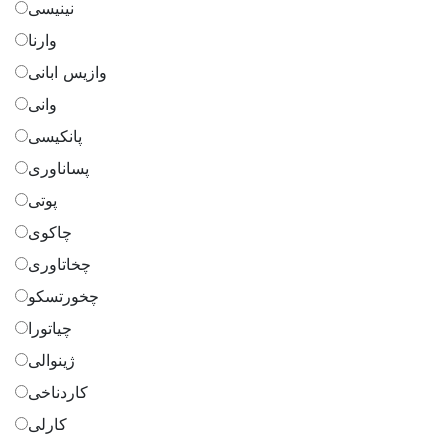
نینیسی
وارنا
وازیس ابانی
وانی
پانکیسی
پساناوری
پوتی
چاکوی
چخاتاوری
چخورتسکو
چیاتورا
ژینوالی
کاردناخی
کارلی