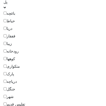
پل
باغچه
حیاط
دریا
قفقاز
زیبا
رودخانه
کوهها
متکواری
پارک
دریاچه
جنگل
شهر
تفلیس قدیم