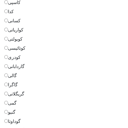
کاسپی
کدا
کسانی
کواریاتی
کوبولتی
کوتائیسی
کودری
گاردابانی
گالی
گاگرا
گریگلاتی
گمی
گنیو
گوداوتا