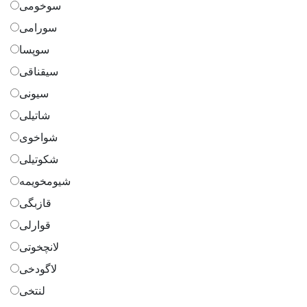
سوخومی
سورامی
سوپسا
سیقناقی
سیونی
شاتیلی
شواخوی
شکوتیلی
شیومخویمه
قازبگی
قوارلی
لانچخوتی
لاگودخی
لنتخی