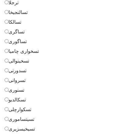
ترجلا
تسالنجیخا
تسالکا
تساگری
تساگوری
تسخواری چامیا
تسخینوالی
تسدورتی
تسروانی
تسنوری
تسکالدبو
تسکوارچلی
تسیتساموری
تسیخیسزیری