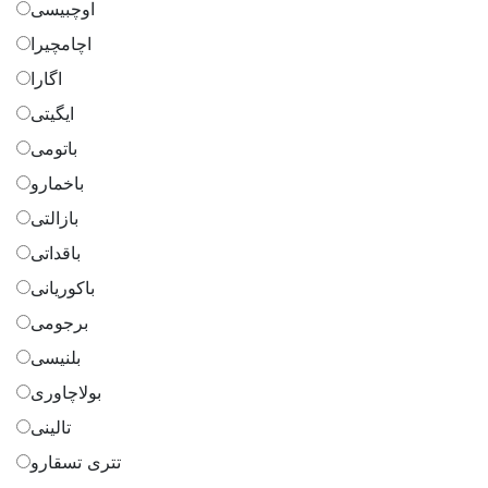
اوچبیسی
اچامچیرا
اگارا
ایگیتی
باتومی
باخمارو
بازالتی
باقداتی
باکوریانی
برجومی
بلنیسی
بولاچاوری
تالینی
تتری تسقارو