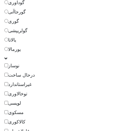
گوداوری
گورجاآنی
گوری
گولریپشی
یالاتا
یورمالا
نوساز
درحال ساخت
غیراستاندارد
توخالاوری
لویسی
مسکوی
کالاکوری