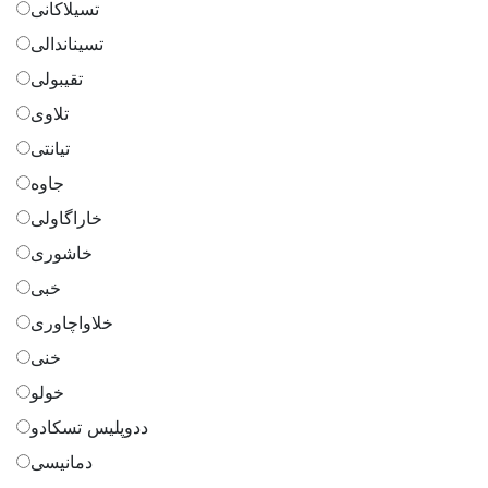
تسیلاکانی
تسیناندالی
تقیبولی
تلاوی
تیانتی
جاوه
خاراگاولی
خاشوری
خبی
خلاواچاوری
خنی
خولو
ددوپلیس تسکادو
دمانیسی