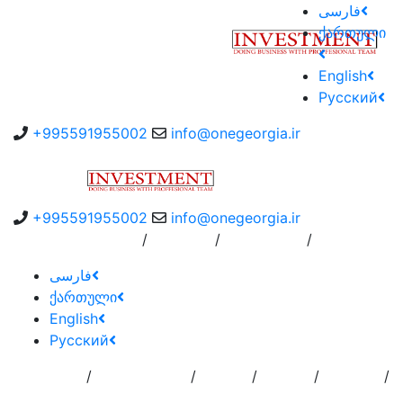
فارسی
ქართული
English
Русский
+995591955002
info@onegeorgia.ir
+995591955002
info@onegeorgia.ir
/
/
/
Instruction
درباره ما
سفارش به کارگزار
فارسی
ქართული
English
Русский
/
/
/
/
/
تماس با
خدمات
درباره
اضافه کردن
صفحه