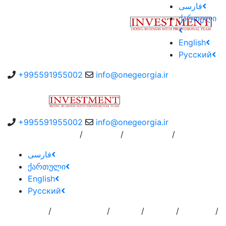
فارسی
ქართული
English
Русский
+995591955002
info@onegeorgia.ir
+995591955002
info@onegeorgia.ir
/
/
/
Instruction
درباره ما
سفارش به کارگزار
فارسی
ქართული
English
Русский
/
/
/
/
/
تماس با
خدمات
درباره
اضافه کردن
صفحه