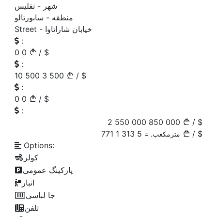
شهر -
تفلیس
منطقه -
سابورتالو
خیابان شاراتاوا
Street -
:
0
0
/
$
:
10 500
3 500
/
$
:
0
0
/
$
:
2 550 000
850 000
/
$
1 771
5 313
/
$
مترمکعب. =
Options:
کولر
پارکینگ عمومی
انبار
جا لباسی
تلفن