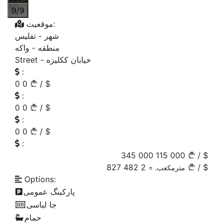
9/9
موقعیت:
شهر -
تفلیس
منطقه -
واکه
خیابان ککلیزه
Street -
:
0
0
/
$
:
0
0
/
$
:
0
0
/
$
:
345 000
115 000
/
$
827
2 482
/
$
مترمکعب. =
Options:
پارکینگ عمومی
جا لباسی
حمام