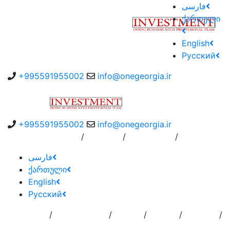
فارسی
ქართული
English
Русский
+995591955002
info@onegeorgia.ir
+995591955002
info@onegeorgia.ir
/
/
/
Instruction
درباره ما
سفارش به کارگزار
فارسی
ქართული
English
Русский
/
/
/
/
/
تماس با
خدمات
درباره
اضافه کردن
صفحه