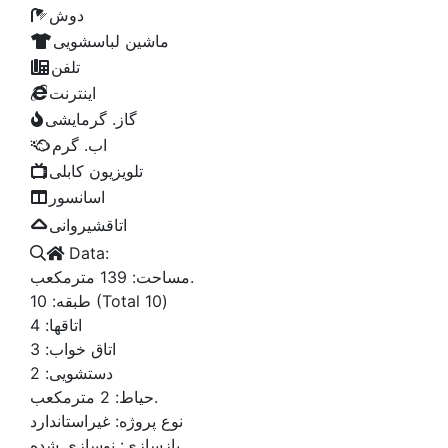
دوش
ماشین لباسشویی
تلفن
اینترنت
گاز. گرمایشی
اب. گرم
تلویزیون کابلی
اسانسور
اتاقشیروانی
Data:
مترمکعب.
مساحت:
139
(Total 10)
طبقه:
10
اتاقها:
4
اتاق خواب:
3
دستشویی:
2
مترمکعب.
حیاط:
2
نوع پروژه:
غیراستاندارد
بازسازی:
نوسازی شده