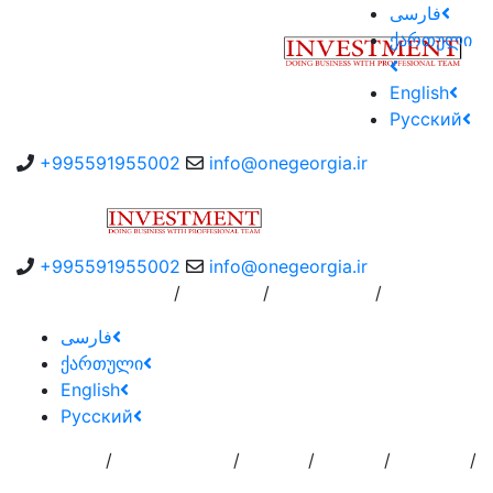
فارسی
ქართული
English
Русский
+995591955002
info@onegeorgia.ir
+995591955002
info@onegeorgia.ir
/
/
/
سفارش به کارگزار
درباره ما
Instruction
فارسی
ქართული
English
Русский
/
/
/
/
/
تماس با
خدمات
درباره
اضافه کردن
صفحه