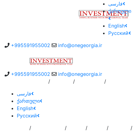
فارسی
ქართული
English
Русский
+995591955002
info@onegeorgia.ir
+995591955002
info@onegeorgia.ir
/
/
/
سفارش به کارگزار
درباره ما
Instruction
فارسی
ქართული
English
Русский
/
/
/
/
/
تماس با
خدمات
درباره
اضافه کردن
صفحه