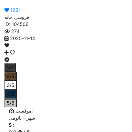
ما
ما
اگهی
اصلی
(
25
)
فروشی خانه
ID: 104506
274
2025-11-14
1/5
2/5
3/5
4/5
5/5
موقعیت:
شهر -
باتومی
: