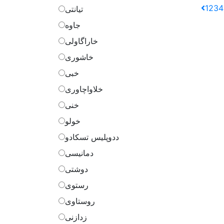
1
2
3
4
تیانتی
جاوه
خاراگاولی
خاشوری
خبی
خلاواچاوری
خنی
خولو
ددوپلیس تسکادو
دمانیسی
دوشتی
رستوی
روستاوی
زدازنی