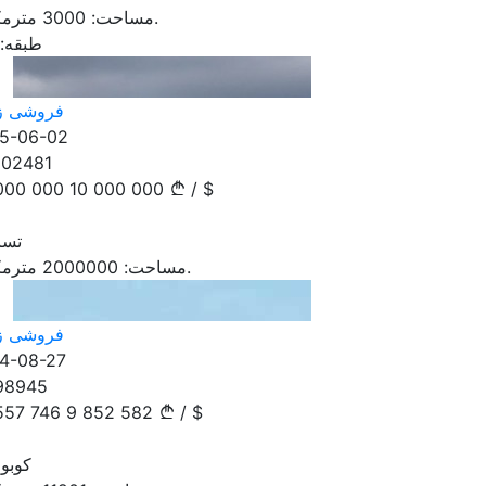
مترمکعب.
مساحت:
3000
طبقه:
فروشی ز
5-06-02
102481
000 000
10 000 000
/
$
تسا
مترمکعب.
مساحت:
2000000
فروشی ز
4-08-27
98945
557 746
9 852 582
/
$
کوبو