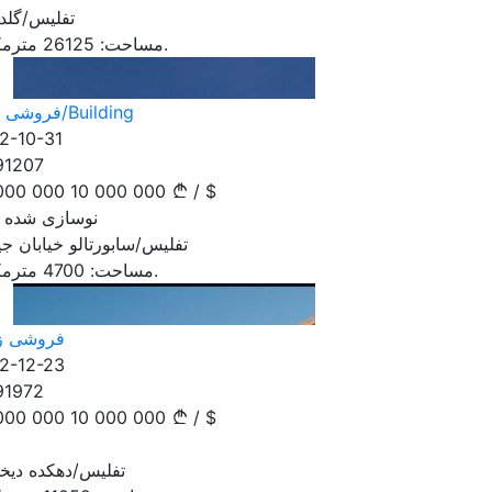
تفلیس/گلدا
مترمکعب.
مساحت:
26125
فروشی اداره/Building
2-10-31
91207
000 000
10 000 000
/
$
نوسازی شده جدید
تفلیس/سابورتالو خیابان جی
مترمکعب.
مساحت:
4700
فروشی ز
2-12-23
91972
000 000
10 000 000
/
$
تفلیس/دهکده دیخ