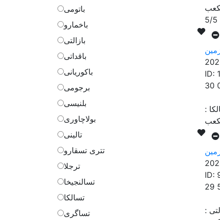
باتومی
5/5
باخمارو
بازالتی
مین
باقداتی
202
باکوریانی
ID:
30 
برجومی
بلنیسی
لکا
:
بولاچاوری
تالینی
تتری تسقارو
مین
202
ترجلا
ID:
تسالنجیخا
29 
تسالکا
لتی
:
تساگری