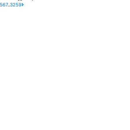
5
6
7
..
3259