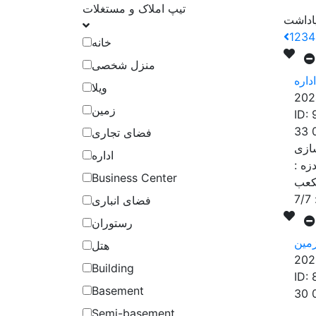
تیپ املاک و مستغلات
1
2
3
4
خانه
منزل شخصی
ویلا
202
زمین
ID:
33 
فضای تجاری
اداره
دزه
:
Business Center
7/7
فضای انباری
رستوران
مین
هتل
202
Building
ID:
Basement
30 
Semi-basement