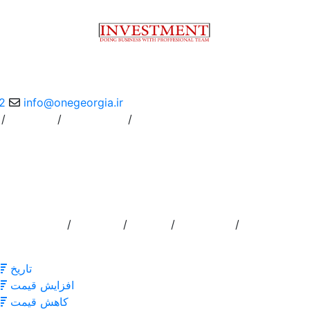
2
info@onegeorgia.ir
/
/
/
Instruction
درباره ما
/
/
/
/
تماس با ما
خدمات
درباره ما
اضافه کردن ا
تاریخ
افزایش قیمت
کاهش قیمت