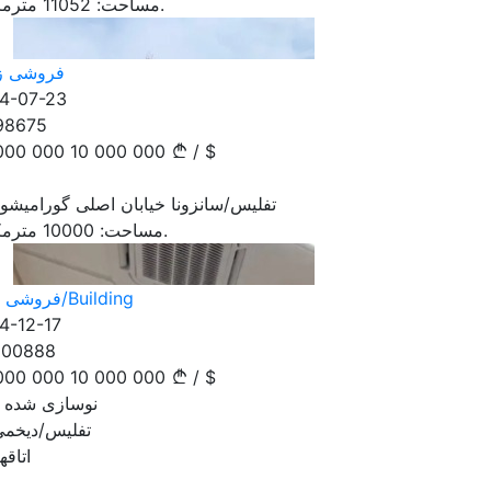
مترمکعب.
مساحت:
11052
فروشی ز
4-07-23
98675
000 000
10 000 000
/
$
تفلیس/سانزونا خیابان اصلی گورامیشوی
مترمکعب.
مساحت:
10000
فروشی اداره/Building
4-12-17
100888
000 000
10 000 000
/
$
نوسازی شده جدید
تفلیس/دیخمی 
اتاقها