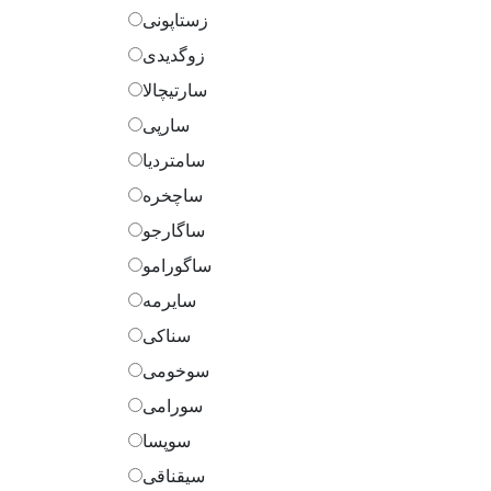
زستاپونی
زوگدیدی
سارتیچالا
سارپی
سامتردیا
ساچخره
ساگارجو
ساگورامو
سایرمه
سناکی
سوخومی
سورامی
سوپسا
سیقناقی