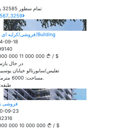
تمام سطور 32585 یاداشت
5
6
7
..
3259
فروشی/کرایه ای اداره/Building
4-09-18
99140
000 000
11 000 000
/
$
در حال بازسازی
تفلیس/سابورتالو خیابان یوسبی
مترمکعب.
مساحت:
6000
طبقه:
فروشی ز
0-09-23
82316
000 000
10 000 000
/
$