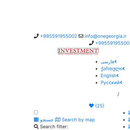
+995591955002
info@onegeorgia.ir
+99559195500
سفارش به کارگزار
فارسی
ქართული
English
Русский
/
گهی
صفحه اصلی
(
25
)
Search by map
جستجو
Search filter: