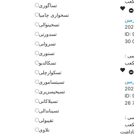
تساگوری
تسخواری چامیا
مین
تسخینوالی
202
ID:
تسدورتی
30 
تسروانی
تسنوری
می
:
تسکالدبو
تسکوارچلی
مین
تسیتساموری
202
تسیخیسزیری
ID:
تسیلاکانی
26 
تسیناندالی
سی
:
تقیبولی
تلاوی