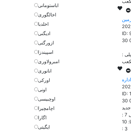
اباستومانی
اخالگوری
مین
اخلدبا
202
ID:
ادیگنی
30 
ازورگتی
اسپیندزا
لی
:
امبرولاوری
انانوری
اورکی
202
اونی
ID:
اوچبیسی
30 
اچامچیرا
7
:
اگارا
:
10
ایگیتی
:
3