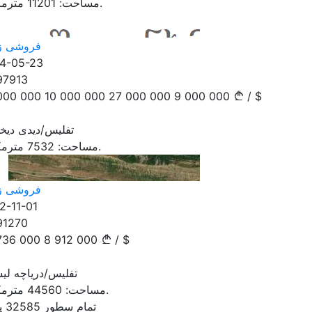
مترمکعب.
مساحت:
11201
فروشی ز
4-05-23
97913
000 000
10 000 000
27 000 000
9 000 000
/
$
تفلیس/دیدی دیخ
مترمکعب.
مساحت:
7532
فروشی ز
2-11-01
91270
736 000
8 912 000
/
$
تفلیس/دریاچه لی
مترمکعب.
مساحت:
44560
تمام سطور 32585 یاداشت