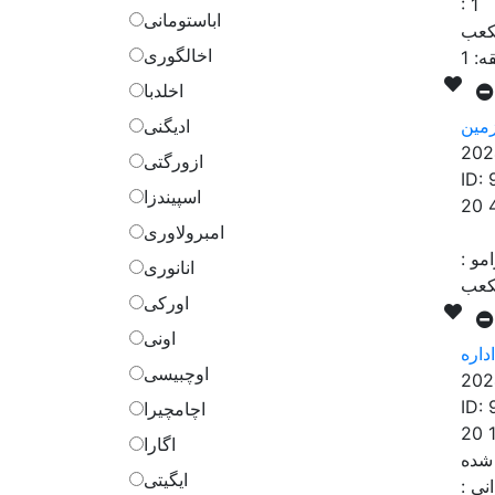
:
1
اباستومانی
اخالگوری
ه:
1
اخلدبا
مین
ادیگنی
202
ازورگتی
ID:
اسپیندزا
20 
امبرولاوری
مو
:
انانوری
اورکی
اونی
اره
اوچبیسی
202
ID:
اچامچیرا
20 
اگارا
ایگیتی
نی
: