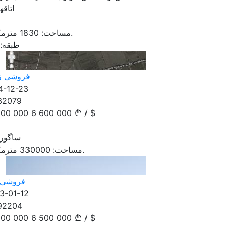
اتاقها
مترمکعب.
مساحت:
1830
طبقه:
فروشی ز
4-12-23
32079
800 000
6 600 000
/
$
ساگورا
مترمکعب.
مساحت:
330000
فروشی 
3-01-12
92204
500 000
6 500 000
/
$