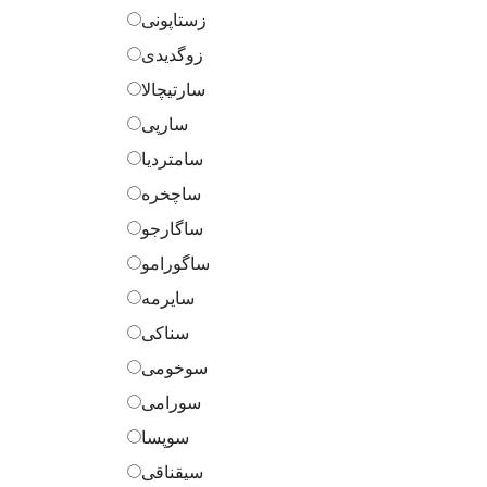
زستاپونی
زوگدیدی
سارتیچالا
سارپی
سامتردیا
ساچخره
ساگارجو
ساگورامو
سایرمه
سناکی
سوخومی
سورامی
سوپسا
سیقناقی