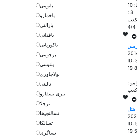
:
10
باتومی
:
3
باخمارو
بازالتی
4/4
باقداتی
باکوریانی
مین
201
برجومی
ID:
بلنیسی
19 
بولاچاوری
مو
:
تالینی
تتری تسقارو
ترجلا
هتل
تسالنجیخا
202
تسالکا
ID:
19 
تساگری