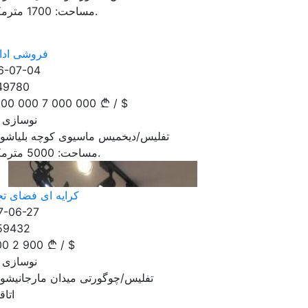
مترمکعب.
مساحت:
1700
فروشی ادار
6-07-04
49780
000 000
7 000 000
/
$
نوسازی شده
تفلیس/دیخمیس ماسیوی کوچه بلیاشوی
مترمکعب.
مساحت:
5000
کرایه ای فضای ت
7-06-27
59432
00
2 900
/
$
نوسازی شده
تفلیس/چوگورتی میدان مارجانیشوی
اتاق