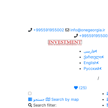
+995591955002
info@onegeorgia.ir
+99559195500
سفارش به کارگزار
فارسی
ქართული
English
Русский
/
گهی
صفحه اصلی
(
25
)
Search by map
جستجو
Search filter: