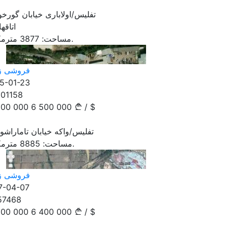
تفلیس/اولاباری خیابان گورخ
اتاقها
مترمکعب.
مساحت:
3877
فروشی ز
5-01-23
101158
500 000
6 500 000
/
$
تفلیس/واکه خیابان تاماراشو
مترمکعب.
مساحت:
8885
فروشی ز
7-04-07
57468
200 000
6 400 000
/
$