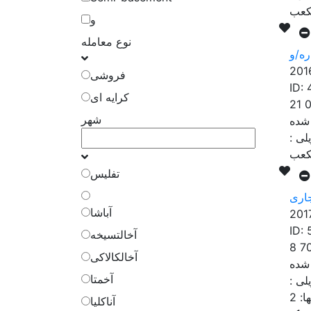
و
نوع معامله
ه/و
201
فروشی
ID:
کرایه ای
21 
شهر
لی
:
تفلیس
جاری
آباشا
201
ID:
آخالتسیخه
8 7
آخالکالاکی
آخمتا
لی
:
ها:
2
آناکلیا