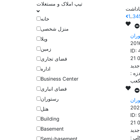
تیپ املاک و مستغلات
1
..
3
4
خانه
منزل شخصی
ران
ویلا
201
زمین
ID:
21 
فضای تجاری
اداره
دزه
:
Business Center
فضای انباری
رستوران
202
هتل
ID:
Building
21 
Basement
کلی
:
Semi-basement