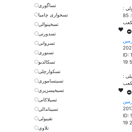
تساگوری
ولی
:
تسخواری چامیا
:
85
تسخینوالی
تسدورتی
مین
تسروانی
202
تسنوری
ID:
19 
تسکالدبو
تسکوارچلی
یلی
:
تسیتساموری
تسیخیسزیری
تسیلاکانی
مین
201
تسیناندالی
ID:
تقیبولی
19 
تلاوی