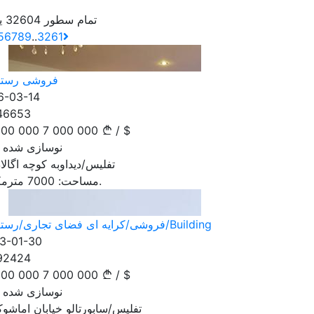
تمام سطور 32604 یاداشت
5
6
7
8
9
..
3261
فروشی رستو
6-03-14
46653
000 000
7 000 000
/
$
نوسازی شده جدید
تفلیس/دیداوبه کوچه اگالا
مترمکعب.
مساحت:
7000
فروشی/کرایه ای فضای تجاری/رستوران/Building
3-01-30
92424
000 000
7 000 000
/
$
نوسازی شده جدید
تفلیس/سابورتالو خیابان اماشو