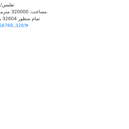
تفلیس/ل
مترمکعب.
مساحت:
320000
تمام سطور 32604 یاداشت
5
6
7
8
9
..
3261