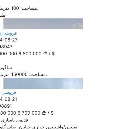
مترمکعب.
مساحت:
100
طبق
فروشی ز
4-08-27
98947
400 000
6 800 000
/
$
ساگورا
مترمکعب.
مساحت:
150000
فروشی اد
4-08-21
98891
100 000
6 700 000
/
$
قدیمی باسازی شده
تفلیس/واشیلیس جواری خیابان اصلی گِلوا