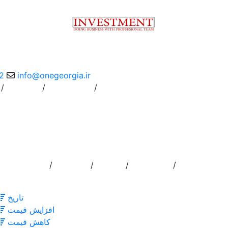
2
info@onegeorgia.ir
/
/
/
Instruction
درباره ما
/
/
/
/
تماس با ما
خدمات
درباره ما
اضافه کردن ا
تاریخ
افزایش قیمت
کاهش قیمت