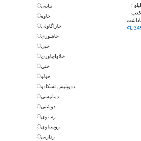
یلو
:
تیانتی
جاوه
خاراگاولی
1
..
3
4
خاشوری
خبی
خلاواچاوری
خنی
خولو
ددوپلیس تسکادو
دمانیسی
دوشتی
رستوی
روستاوی
زدازنی