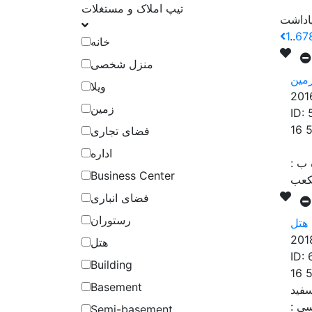
تیپ املاک و مستغلات
1
..
6
7
خانه
منزل شخصی
مین
ویلا
201
زمین
ID:
16 
فضای تجاری
اداره
:
Business Center
فضای انباری
رستوران
هتل
201
هتل
ID:
Building
16 
Basement
سی
:
Semi-basement