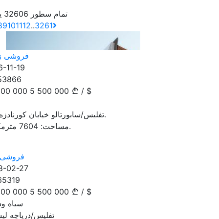
تمام سطور 32606 یاداشت
8
9
10
11
12
..
3261
فروشی ز
6-11-19
53866
500 000
5 500 000
/
$
تفلیس/سابورتالو خیابان کورنادزه ب.
مترمکعب.
مساحت:
7604
فروشی 
8-02-27
65319
500 000
5 500 000
/
$
سیاه وسفید
تفلیس/دریاچه لی