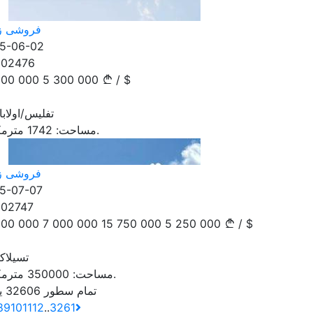
فروشی ز
5-06-02
102476
900 000
5 300 000
/
$
تفلیس/اولاب
مترمکعب.
مساحت:
1742
فروشی ز
5-07-07
102747
000 000
7 000 000
15 750 000
5 250 000
/
$
تسیلاک
مترمکعب.
مساحت:
350000
تمام سطور 32606 یاداشت
8
9
10
11
12
..
3261