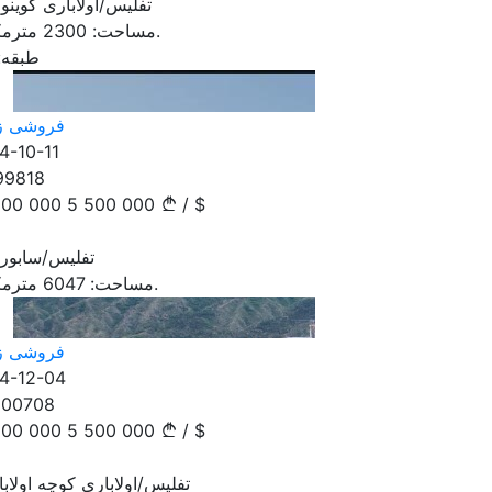
تفلیس/اولاباری گوینو ب
مترمکعب.
مساحت:
2300
طبقه:
فروشی ز
4-10-11
99818
500 000
5 500 000
/
$
تفلیس/سابورت
مترمکعب.
مساحت:
6047
فروشی ز
4-12-04
100708
500 000
5 500 000
/
$
تفلیس/اولاباری کوچه اولاب