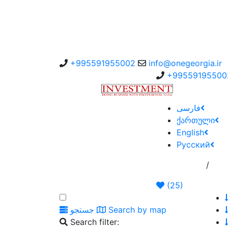
+995591955002
info@onegeorgia.ir
+99559195500
سفارش به کارگزار
فارسی
ქართული
English
Русский
/
گهی
صفحه اصلی
(
25
)
Search by map
جستجو
Search filter: