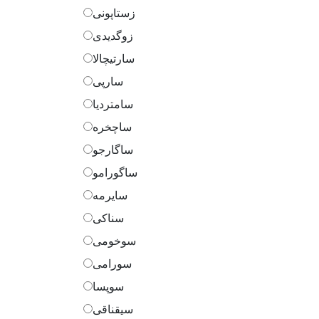
زستاپونی
زوگدیدی
سارتیچالا
سارپی
سامتردیا
ساچخره
ساگارجو
ساگورامو
سایرمه
سناکی
سوخومی
سورامی
سوپسا
سیقناقی