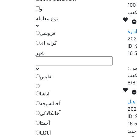
100
و
نوع معامله
فروشی
202
کرایه ای
ID:
شهر
16 
سی
:
تفلیس
8/8
آباشا
هتل
آخالتسیخه
202
آخالکالاکی
ID:
آخمتا
16 
آناکلیا