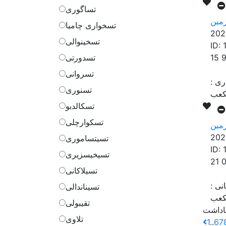
تساگوری
مین
تسخواری چامیا
202
تسخینوالی
ID:
15 
تسدورتی
تسروانی
اری
:
تسنوری
تسکالدبو
تسکوارچلی
مین
202
تسیتساموری
ID:
تسیخیسزیری
21 
تسیلاکانی
انی
:
تسیناندالی
تقیبولی
تلاوی
1
..
6
7