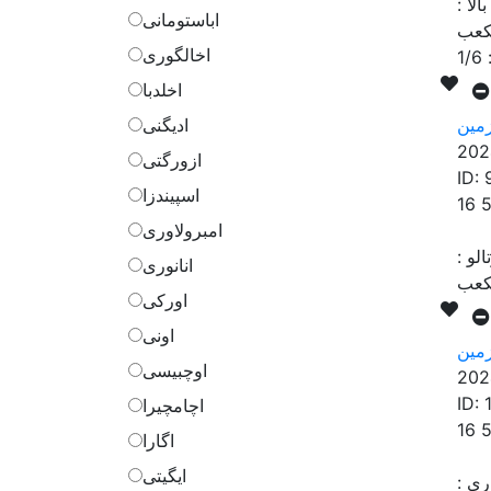
الا
:
اباستومانی
اخالگوری
1/6
اخلدبا
مین
ادیگنی
202
ازورگتی
ID:
اسپیندزا
16 
امبرولاوری
الو
:
انانوری
اورکی
اونی
مین
اوچبیسی
202
ID:
اچامچیرا
16 
اگارا
ایگیتی
اری
: