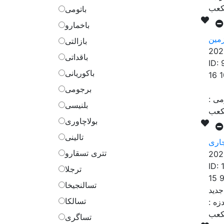
باتومی
باخمارو
مین
بازالتی
202
باقداتی
ID:
باکوریانی
16 
برجومی
ومی
:
بلنیسی
بولاچاوری
تالینی
اری
تتری تسقارو
202
ID:
ترجلا
15 
تسالنجیخا
تسالکا
دزه
:
تساگری