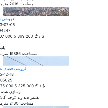
مترمکعب.
مساحت:
2618
فروشی ز
3-07-05
94247
107 600
5 369 200
/
$
بات
مترمکعب.
مساحت:
19886
فروشی فضای تج
5-12-18
105025
975 000
5 325 000
/
$
نوسازی شده جدید
تفلیس/دیداوبه کوچه اگالا
مترمکعب.
مساحت:
2130