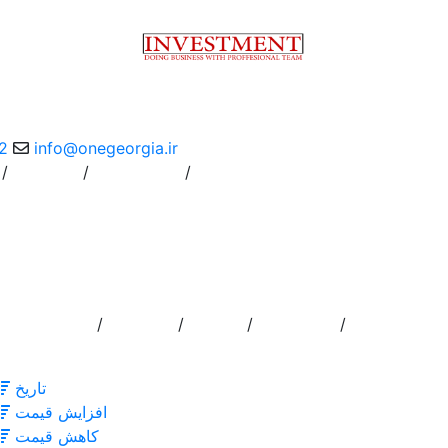
2
info@onegeorgia.ir
/
/
/
Instruction
درباره ما
/
/
/
/
تماس با ما
خدمات
درباره ما
اضافه کردن ا
تاریخ
افزایش قیمت
کاهش قیمت