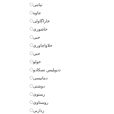
تیانتی
جاوه
خاراگاولی
خاشوری
خبی
خلاواچاوری
خنی
خولو
ددوپلیس تسکادو
دمانیسی
دوشتی
رستوی
روستاوی
زدازنی